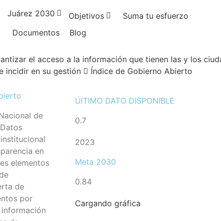
Juárez 2030
Objetivos
Suma tu esfuerzo
Documentos
Blog
rantizar el acceso a la información que tienen las y los ci
 incidir en su gestión
Índice de Gobierno Abierto
bierto
ÚlTIMO DATO DISPONIBLE
 Nacional de
0.7
 Datos
institucional
2023
sparencia en
Meta 2030
tes elementos
 de
0.84
erta de
ntos por
Cargando gráfica
a información