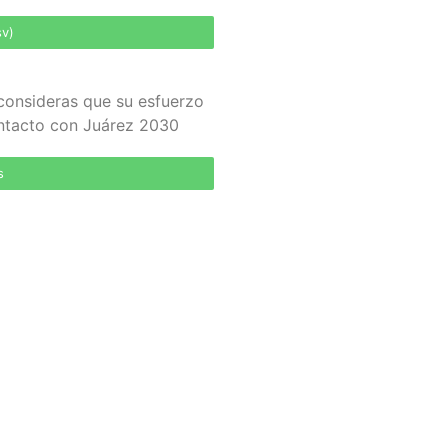
sv)
consideras que su esfuerzo
ontacto con Juárez 2030
s