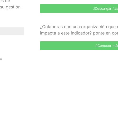
es de
su gestión.
Descargar (.c
¿Colaboras con una organización que 
impacta a este indicador? ponte en c
Conocer má
to