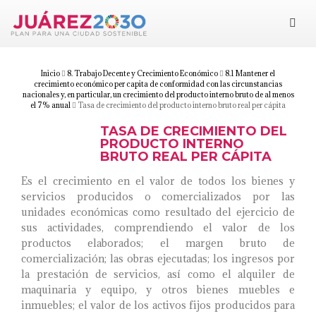
Juárez 2030
Objetivos
Inicio
8. Trabajo Decente y Crecimiento Económico
8.1 Mantener el
crecimiento económico per capita de conformidad con las circunstancias
nacionales y, en particular, un crecimiento del producto interno bruto de al menos
el 7% anual
Tasa de crecimiento del producto interno bruto real per cápita
Suma tu esfuerzo
TASA DE CRECIMIENTO DEL
PRODUCTO INTERNO
Documentos
BRUTO REAL PER CÁPITA
Es el crecimiento en el valor de todos los bienes y
Blog
servicios producidos o comercializados por las
unidades económicas como resultado del ejercicio de
sus actividades, comprendiendo el valor de los
productos elaborados; el margen bruto de
comercialización; las obras ejecutadas; los ingresos por
la prestación de servicios, así como el alquiler de
maquinaria y equipo, y otros bienes muebles e
inmuebles; el valor de los activos fijos producidos para