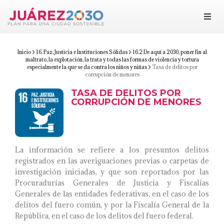
Juárez 2030
Objetivos
Inicio
16. Paz, Justicia e Instituciones Sólidas
16.2 De aquí a 2030, poner fin al
maltrato, la explotación, la trata y todas las formas de violencia y tortura
especialmente la que se da contra los niños y niñas
Tasa de delitos por
corrupción de menores
Suma tu esfuerzo
TASA DE DELITOS POR
CORRUPCIÓN DE MENORES
Documentos
Blog
La información se refiere a los presuntos delitos
registrados en las averiguaciones previas o carpetas de
investigación iniciadas, y que son reportados por las
Procuradurías Generales de Justicia y Fiscalías
Generales de las entidades federativas, en el caso de los
delitos del fuero común, y por la Fiscalía General de la
República, en el caso de los delitos del fuero federal.