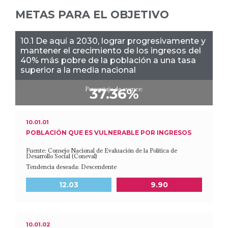
METAS PARA EL OBJETIVO
10.1 De aquí a 2030, lograr progresivamente y
mantener el crecimiento de los ingresos del
40% más pobre de la población a una tasa
superior a la media nacional
Porcentaje de avance:
37.36%
10.01.01
POBLACIÓN QUE ES VULNERABLE POR INGRESOS
Fuente: Consejo Nacional de Evaluación de la Política de
Desarrollo Social (Coneval)
Tendencia deseada: Descendente
Meta a 2030
Último dato disponible
12.03
9.90
10.01.02