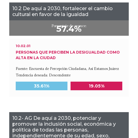
10.2 De aquí a 2030, fortalecer el cambio
cultural en favor de la igualdad
Porcentaje de avance:
57.4%
10.02.01
PERSONAS QUE PERCIBEN LA DESIGUALDAD COMO
ALTA EN LA CIUDAD
Fuente: Encuesta de Percepción Ciudadana, Así Estamos Juárez
Tendencia deseada: Descendente
Meta a 2030
Último dato disponible
35.61%
19.05%
10.2- AG De aquí a 2030, potenciar y
promover la inclusión social, económica y
política de todas las personas,
independientemente de su edad, sexo,