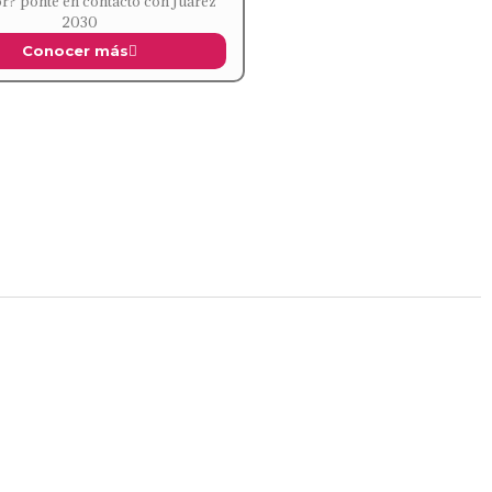
r? ponte en contacto con Juárez
2030
Conocer más