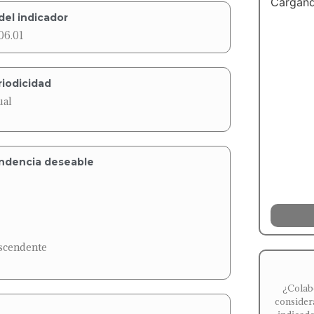
Cargand
del indicador
06.01
riodicidad
ual
ndencia deseable
scendente
¿Colab
consider