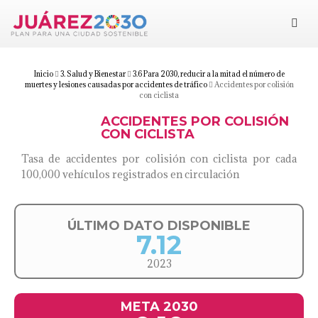
Juárez 2030
Objetivos
Inicio
3. Salud y Bienestar
3.6 Para 2030, reducir a la mitad el número de
muertes y lesiones causadas por accidentes de tráfico
Accidentes por colisión
con ciclista
Suma tu esfuerzo
ACCIDENTES POR COLISIÓN
CON CICLISTA
Documentos
Tasa de accidentes por colisión con ciclista por cada
100,000 vehículos registrados en circulación
Blog
ÚLTIMO DATO DISPONIBLE
7.12
2023
META 2030