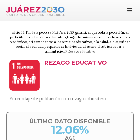
Juárez 2030
Objetivos
Inicio
1. Fin de la pobreza
1.3 Para 2030, garantizar que toda la población, en
particular los pobres y los vulnerables, tengan los mismos derechos a los recursos
económicos, así como acceso a los servicios educativos, a la salud, a la seguridad
social, a la calidad y espacios de la vivienda, a los servicios básicos y a la
Suma tu esfuerzo
alimentación
Rezago educativo
REZAGO EDUCATIVO
Documentos
Blog
Porcentaje de población con rezago educativo.
ÚLTIMO DATO DISPONIBLE
12.06%
2020