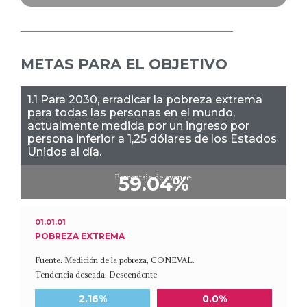
METAS PARA EL OBJETIVO
1.1 Para 2030, erradicar la pobreza extrema
para todas las personas en el mundo,
actualmente medida por un ingreso por
persona inferior a 1,25 dólares de los Estados
Unidos al día.
Porcentaje de avance:
59.04%
01.01.01
POBREZA EXTREMA
Fuente: Medición de la pobreza, CONEVAL.
Tendencia deseada: Descendente
Meta a 2030
Último dato disponible
2.16%
0.0%