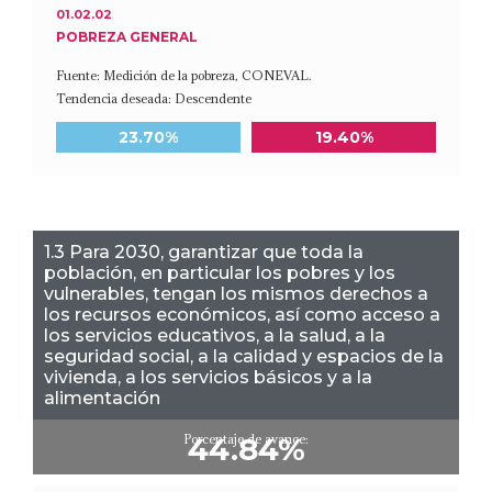
01.02.02
POBREZA GENERAL
Fuente: Medición de la pobreza, CONEVAL.
Tendencia deseada: Descendente
Meta a 2030
Último dato disponible
23.70%
19.40%
1.3 Para 2030, garantizar que toda la
población, en particular los pobres y los
vulnerables, tengan los mismos derechos a
los recursos económicos, así como acceso a
los servicios educativos, a la salud, a la
seguridad social, a la calidad y espacios de la
vivienda, a los servicios básicos y a la
alimentación
Porcentaje de avance:
44.84%