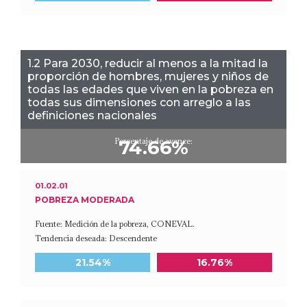
1.2 Para 2030, reducir al menos a la mitad la
proporción de hombres, mujeres y niños de
todas las edades que viven en la pobreza en
todas sus dimensiones con arreglo a las
definiciones nacionales
Porcentaje de avance:
74.66%
01.02.01
POBREZA MODERADA
Fuente: Medición de la pobreza, CONEVAL.
Tendencia deseada: Descendente
Meta a 2030
Último dato disponible
21.54%
16.76%