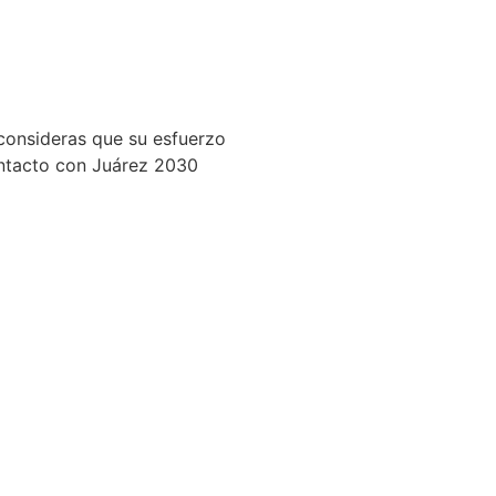
sv)
consideras que su esfuerzo
ontacto con Juárez 2030
s