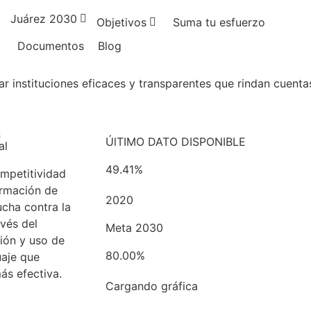
Juárez 2030
Objetivos
Suma tu esfuerzo
Documentos
Blog
ar instituciones eficaces y transparentes que rindan cuenta
n
ÚlTIMO DATO DISPONIBLE
al
49.41%
ompetitividad
ormación de
2020
ucha contra la
vés del
Meta 2030
ción y uso de
80.00%
uaje que
ás efectiva.
Cargando gráfica