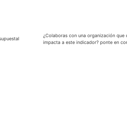
Descargar (.c
¿Colaboras con una organización que 
supuestal
impacta a este indicador? ponte en c
Conocer má