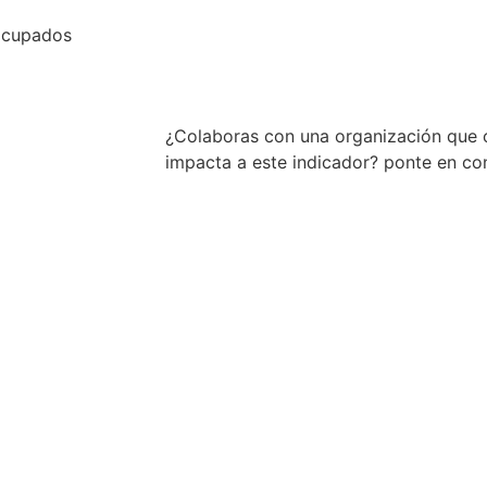
 ocupados
Descargar (.c
¿Colaboras con una organización que 
impacta a este indicador? ponte en c
Conocer má