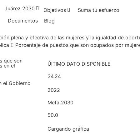
Juárez 2030
Objetivos
Suma tu esfuerzo
Documentos
Blog
ación plena y efectiva de las mujeres y la igualdad de opor
lica
Porcentaje de puestos que son ocupados por mujere
s que son
ÚlTIMO DATO DISPONIBLE
 en el
34.24
n el Gobierno
2022
Meta 2030
50.0
Cargando gráfica