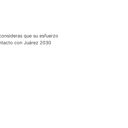
sv)
consideras que su esfuerzo
ontacto con Juárez 2030
s