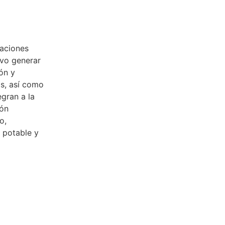
aciones
ivo generar
ón y
as, así como
egran a la
ión
o,
a potable y