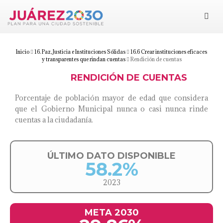
Juárez 2030
Objetivos
Inicio
16. Paz, Justicia e Instituciones Sólidas
16.6 Crear instituciones eficaces
y transparentes que rindan cuentas
Rendición de cuentas
RENDICIÓN DE CUENTAS
Suma tu esfuerzo
Porcentaje de población mayor de edad que considera
Documentos
que el Gobierno Municipal nunca o casi nunca rinde
cuentas a la ciudadanía.
Blog
ÚLTIMO DATO DISPONIBLE
58.2%
2023
META 2030