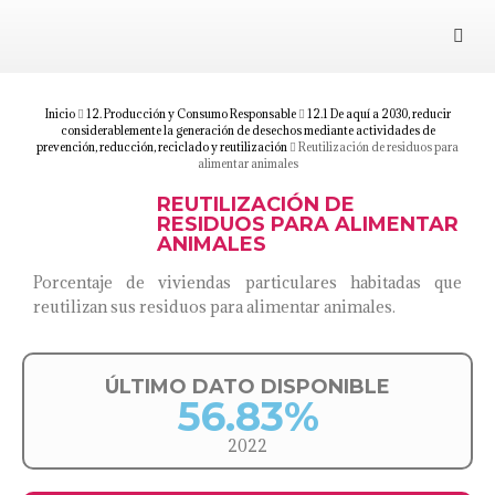
Juárez 2030
Objetivos
Inicio
12. Producción y Consumo Responsable
12.1 De aquí a 2030, reducir
considerablemente la generación de desechos mediante actividades de
prevención, reducción, reciclado y reutilización
Reutilización de residuos para
alimentar animales
Suma tu esfuerzo
REUTILIZACIÓN DE
RESIDUOS PARA ALIMENTAR
Documentos
ANIMALES
Porcentaje de viviendas particulares habitadas que
Blog
reutilizan sus residuos para alimentar animales.
ÚLTIMO DATO DISPONIBLE
56.83%
2022