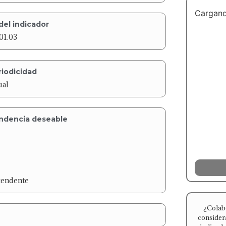
Cargand
del indicador
01.03
riodicidad
ual
ndencia deseable
cendente
¿Colab
consider