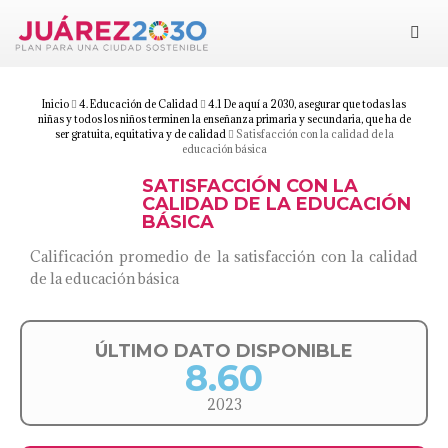
Juárez 2030
Objetivos
Inicio
4. Educación de Calidad
4.1 De aquí a 2030, asegurar que todas las
niñas y todos los niños terminen la enseñanza primaria y secundaria, que ha de
ser gratuita, equitativa y de calidad
Satisfacción con la calidad de la
educación básica
Suma tu esfuerzo
SATISFACCIÓN CON LA
CALIDAD DE LA EDUCACIÓN
Documentos
BÁSICA
Calificación promedio de la satisfacción con la calidad
Blog
de la educación básica
ÚLTIMO DATO DISPONIBLE
8.60
2023