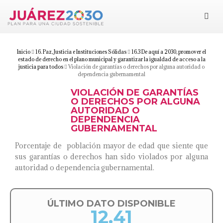
Juárez 2030
Objetivos
Inicio
16. Paz, Justicia e Instituciones Sólidas
16.3 De aquí a 2030, promover el
estado de derecho en el plano municipal y garantizar la igualdad de acceso a la
justicia para todos
Violación de garantías o derechos por alguna autoridad o
dependencia gubernamental
Suma tu esfuerzo
VIOLACIÓN DE GARANTÍAS
O DERECHOS POR ALGUNA
Documentos
AUTORIDAD O
DEPENDENCIA
GUBERNAMENTAL
Blog
Porcentaje de población mayor de edad que siente que
sus garantías o derechos han sido violados por alguna
autoridad o dependencia gubernamental.
ÚLTIMO DATO DISPONIBLE
12.41