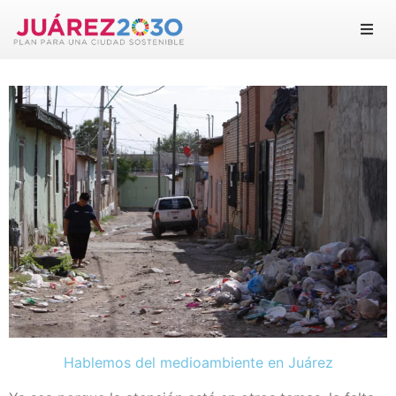
Juárez 2030
Objetivos
Suma tu esfuerzo
Documentos
Blog
Hablemos del medioambiente en Juárez