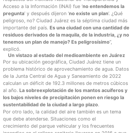
Acceso a la Información (INAI) fue ‘
no entendemos la
pregunta
’ y después dijeron ‘
no existe un plan
’. ¿Qué
peligroso, no? Ciudad Juárez es la séptima ciudad más
importante del país.
Es una ciudad con una cantidad de
residuos derivados de la maquila, de la industria, ¿y no
tenemos un plan de manejo? Es peligrosísimo
”,
explicó.
Un vistazo al estado del medioambiente en Juárez
Por su ubicación geográfica, Ciudad Juárez tiene un
problema histórico de aprovechamiento de agua. Datos
de la Junta Central de Agua y Saneamiento de 2022
calculan un déficit de
192.3 millones de metros cúbicos
al año
.
La sobreexplotación de los mantos acuíferos y
los bajos niveles de precipitación ponen en riesgo la
sustentabilidad de la ciudad a largo plazo
.
Por otro lado, la calidad del aire también es un tema
que debe atenderse. Situaciones como
el
crecimiento
del parque vehicular y los frecuentes
incendios en el
relleno sanitario
llevaron en 2016 a que