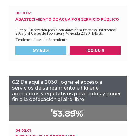
06.01.02
ABASTECIMIENTO DE AGUA POR SERVICIO PÚBLICO
Fuente: Elaboración propia con datos de la Encuesta Intercensal
2015 y el Censo de Población y Vivienda 2020, INEGI.
Tendencia deseada: Ascendente
Meta a 2030
Último dato disponible
97.83%
100.00%
6.2 De aquí a 2030, lograr el acceso a
servicios de saneamiento e higiene
adecuados y equitativos para todos y poner
fin a la defecación al aire libre
Porcentaje de avance:
53.89%
06.02.01