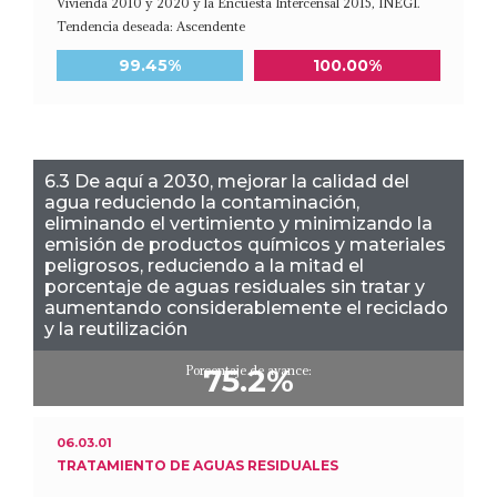
Vivienda 2010 y 2020 y la Encuesta Intercensal 2015, INEGI.
Tendencia deseada: Ascendente
Meta a 2030
Último dato disponible
99.45%
100.00%
6.3 De aquí a 2030, mejorar la calidad del
agua reduciendo la contaminación,
eliminando el vertimiento y minimizando la
emisión de productos químicos y materiales
peligrosos, reduciendo a la mitad el
porcentaje de aguas residuales sin tratar y
aumentando considerablemente el reciclado
y la reutilización
Porcentaje de avance:
75.2%
06.03.01
TRATAMIENTO DE AGUAS RESIDUALES