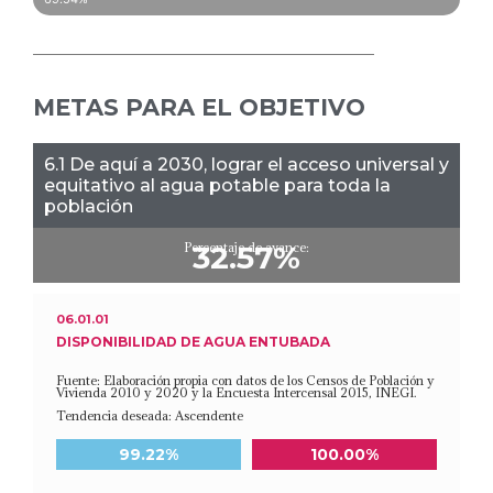
METAS PARA EL OBJETIVO
6.1 De aquí a 2030, lograr el acceso universal y
equitativo al agua potable para toda la
población
Porcentaje de avance:
32.57%
06.01.01
DISPONIBILIDAD DE AGUA ENTUBADA
Fuente: Elaboración propia con datos de los Censos de Población y
Vivienda 2010 y 2020 y la Encuesta Intercensal 2015, INEGI.
Tendencia deseada: Ascendente
Meta a 2030
Último dato disponible
99.22%
100.00%