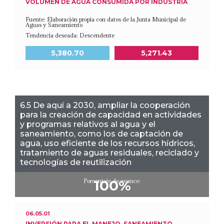
VOLUMEN DE AGUA CONSUMIDA POR INDUSTRIA
Fuente: Elaboración propia con datos de la Junta Municipal de
Aguas y Saneamiento
Tendencia deseada: Descendente
Meta a 2030
Último dato disponible
5,380.70
5,271.43
6.5 De aquí a 2030, ampliar la cooperación
para la creación de capacidad en actividades
y programas relativos al agua y el
saneamiento, como los de captación de
agua, uso eficiente de los recursos hídricos,
tratamiento de aguas residuales, reciclado y
tecnologías de reutilización
Porcentaje de avance:
100%
06.05.01
INVERSIÓN PARA EL MANEJO, SANEAMIENTO,