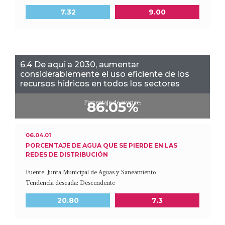
Meta a 2030
Último dato disponible
7.32
9.00
6.4 De aquí a 2030, aumentar
considerablemente el uso eficiente de los
recursos hídricos en todos los sectores
Porcentaje de avance:
86.05%
06.04.01
PORCENTAJE DE AGUA QUE SE PIERDE EN LAS
REDES DE DISTRIBUCIÓN
Fuente: Junta Municipal de Aguas y Saneamiento
Tendencia deseada: Descendente
Meta a 2030
Último dato disponible
20.80
7.3