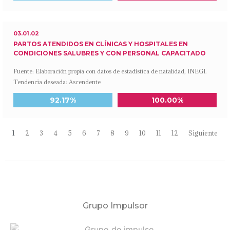
03.01.02
PARTOS ATENDIDOS EN CLÍNICAS Y HOSPITALES EN
CONDICIONES SALUBRES Y CON PERSONAL CAPACITADO
Fuente: Elaboración propia con datos de estadística de natalidad, INEGI.
Tendencia deseada: Ascendente
Meta a 2030
Último dato disponible
92.17%
100.00%
1
2
3
4
5
6
7
8
9
10
11
12
Siguiente
Grupo Impulsor