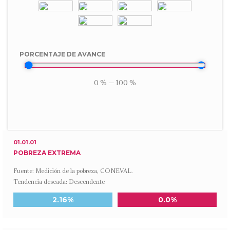
PORCENTAJE DE AVANCE
0
%
—
100
%
01.01.01
POBREZA EXTREMA
Fuente: Medición de la pobreza, CONEVAL.
Tendencia deseada: Descendente
Meta a 2030
Último dato disponible
2.16%
0.0%