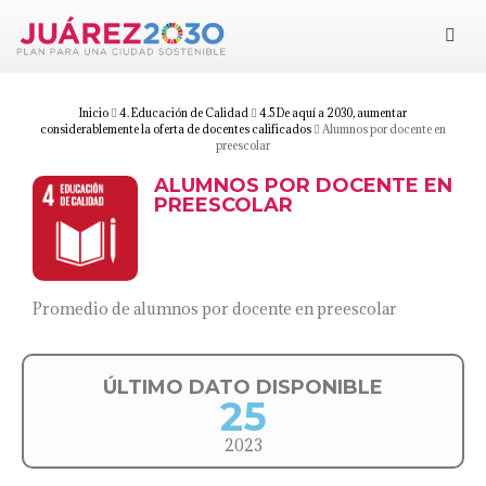
Juárez 2030
Objetivos
Inicio
4. Educación de Calidad
4.5 De aquí a 2030, aumentar
considerablemente la oferta de docentes calificados
Alumnos por docente en
preescolar
Suma tu esfuerzo
ALUMNOS POR DOCENTE EN
PREESCOLAR
Documentos
Blog
Promedio de alumnos por docente en preescolar
ÚLTIMO DATO DISPONIBLE
25
2023