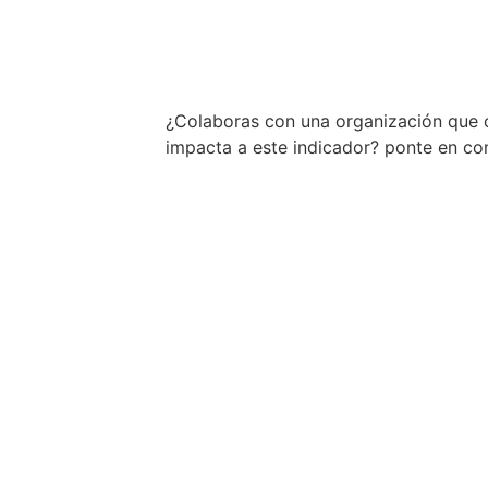
Descargar (.c
¿Colaboras con una organización que 
impacta a este indicador? ponte en c
Conocer má