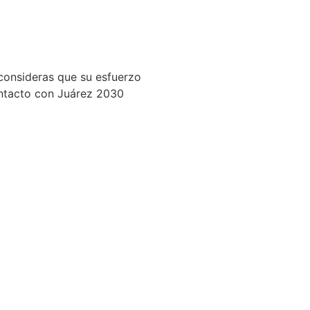
sv)
consideras que su esfuerzo
ontacto con Juárez 2030
s