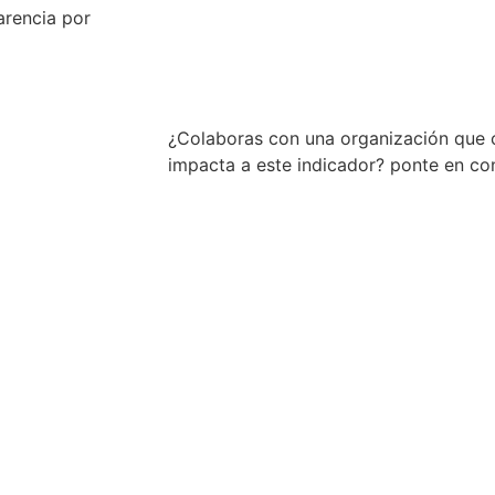
arencia por
Descargar (.c
¿Colaboras con una organización que 
impacta a este indicador? ponte en c
Conocer má