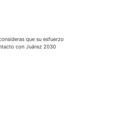
sv)
consideras que su esfuerzo
ontacto con Juárez 2030
s