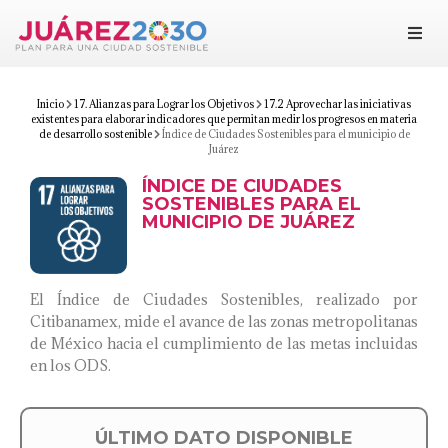
Juárez 2030
Objetivos
Inicio
17. Alianzas para Lograr los Objetivos
17.2 Aprovechar las iniciativas
existentes para elaborar indicadores que permitan medir los progresos en materia
de desarrollo sostenible
Índice de Ciudades Sostenibles para el municipio de
Juárez
Suma tu esfuerzo
ÍNDICE DE CIUDADES
SOSTENIBLES PARA EL
Documentos
MUNICIPIO DE JUÁREZ
Blog
El Índice de Ciudades Sostenibles, realizado por
Citibanamex, mide el avance de las zonas metropolitanas
de México hacia el cumplimiento de las metas incluidas
en los ODS.
ÚLTIMO DATO DISPONIBLE