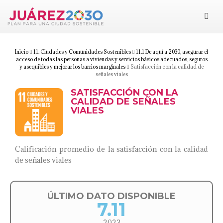
Juárez 2030
Objetivos
Inicio
11. Ciudades y Comunidades Sostenibles
11.1 De aquí a 2030, asegurar el
acceso de todas las personas a viviendas y servicios básicos adecuados, seguros
y asequibles y mejorar los barrios marginales
Satisfacción con la calidad de
señales viales
Suma tu esfuerzo
SATISFACCIÓN CON LA
CALIDAD DE SEÑALES
Documentos
VIALES
Blog
Calificación promedio de la satisfacción con la calidad
de señales viales
ÚLTIMO DATO DISPONIBLE
7.11
2023