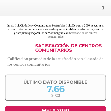
Juárez 2030
Objetivos
Inicio
11. Ciudades y Comunidades Sostenibles
11.1 De aquí a 2030, asegurar el
acceso de todas las personas a viviendas y servicios básicos adecuados, seguros
y asequibles y mejorar los barrios marginales
Satisfacción de centros
comunitarios
Suma tu esfuerzo
SATISFACCIÓN DE CENTROS
COMUNITARIOS
Documentos
Calificación promedio de la satisfacción con el estado de
los centros comunitarios
Blog
ÚLTIMO DATO DISPONIBLE
7.66
2023
META 2030